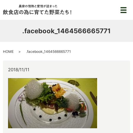
メ
.facebook_1464566665771
HOME
.facebook_1464566665771
2018/11/11