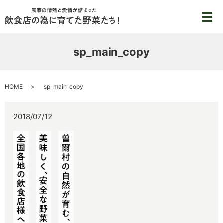
メ
sp_main_copy
HOME
sp_main_copy
2018/07/12