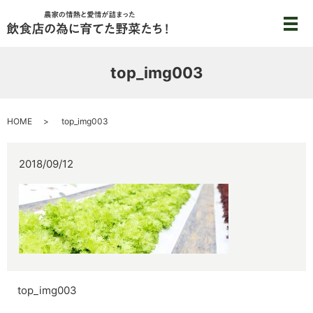
メ
top_img003
HOME
top_img003
2018/09/12
top_img003